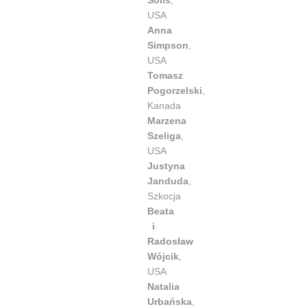
Solis
,
USA
Anna
Simpson
,
USA
Tomasz
Pogorzelski
,
Kanada
Marzena
Szeliga
,
USA
Justyna
Janduda
,
Szkocja
Beata
i
Radosław
Wójcik
,
USA
Natalia
Urbańska
,