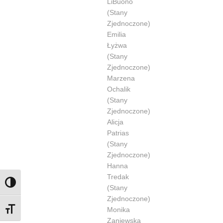
LiBuono
(Stany
Zjednoczone)
Emilia
Łyżwa
(Stany
Zjednoczone)
Marzena
Ochalik
(Stany
Zjednoczone)
Alicja
Patrias
(Stany
Zjednoczone)
Hanna
Tredak
Przełącz wysoki kontrast
(Stany
Zjednoczone)
Monika
Zmień rozmiar czcionek
Zaniewska