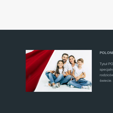
POLONI
Tytuł P
specjal
rodziców
świecie.