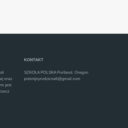
KONTAKT
li
SZKOŁA POLSKA Portland, Oregon
ej oraz
polonijnyrodzicna6@gmail.com
ym jest
rzecz