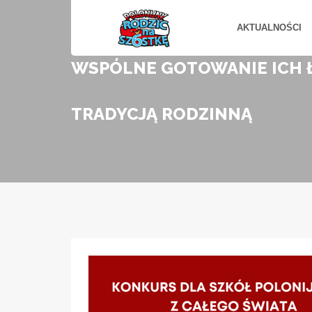
AKTUALNOŚCI
WSPÓLNE GOTOWANIE ICH ŁĄ
TRADYCJĄ RODZINNĄ