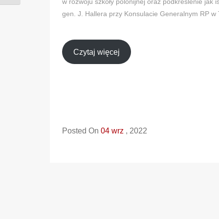
w rozwoju szkoły polonijnej oraz podkreślenie jak
gen. J. Hallera przy Konsulacie Generalnym RP w
Czytaj więcej
Posted On
04 wrz
, 2022