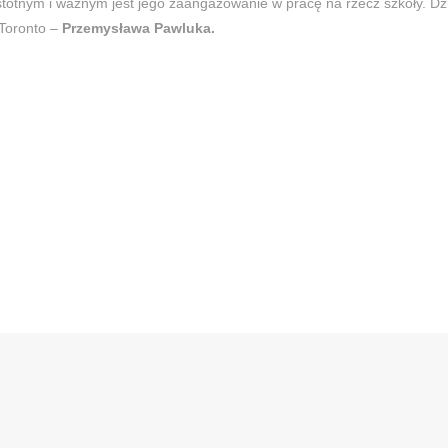
 istotnym i ważnym jest jego zaangażowanie w pracę na rzecz szkoły. Dz
 Toronto –
Przemysława Pawluka.