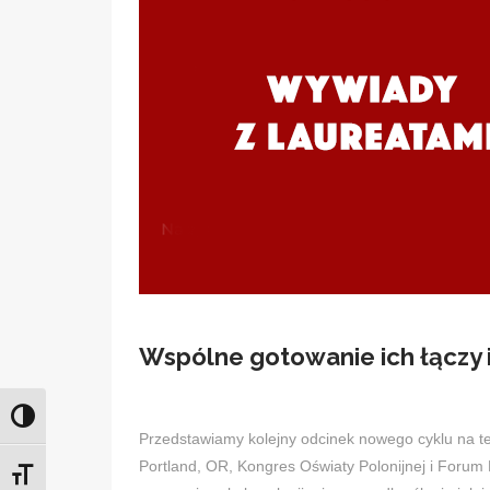
Wspólne gotowanie ich łączy i
Przełącz wysoki kontrast
Przedstawiamy kolejny odcinek nowego cyklu na t
Portland, OR, Kongres Oświaty Polonijnej i Forum 
Zmień rozmiar czcionek