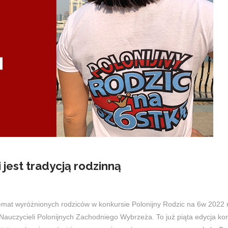
 jest tradycją rodzinną
emat wyróżnionych rodziców w konkursie Polonijny Rodzic na 6w 2022 
Nauczycieli Polonijnych Zachodniego Wybrzeża. To już piąta edycja konk