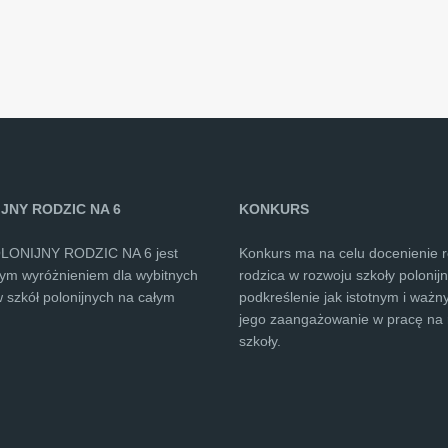
JNY RODZIC NA 6
KONKURS
OLONIJNY RODZIC NA 6 jest
Konkurs ma na celu docenienie ro
nym wyróżnieniem dla wybitnych
rodzica w rozwoju szkoły polonijn
 szkół polonijnych na całym
podkreślenie jak istotnym i ważn
jego zaangażowanie w pracę na 
szkoły.